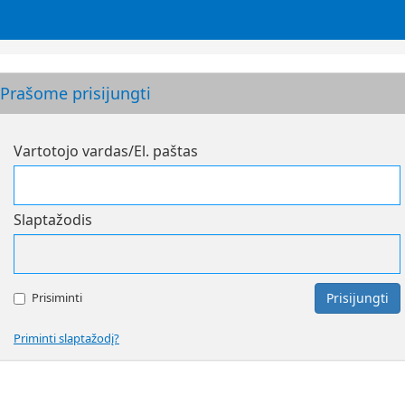
Prašome prisijungti
Vartotojo vardas/El. paštas
Slaptažodis
Prisiminti
Prisijungti
Priminti slaptažodį?